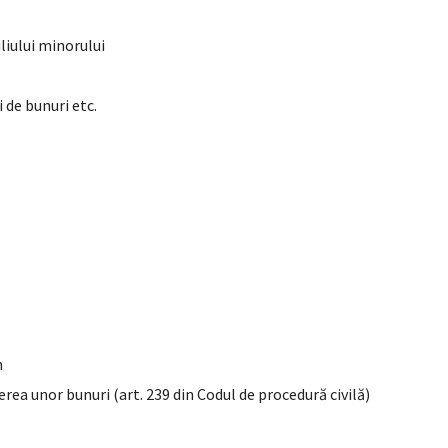
liului minorului
i de bunuri etc.
n
erea unor bunuri (art. 239 din Codul de procedură civilă)