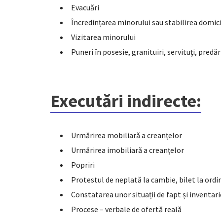
Evacuări
Încredințarea minorului sau stabilirea domici
Vizitarea minorului
Puneri în posesie, granituiri, servituți, predăr
Executări indirecte:
Urmărirea mobiliară a creanțelor
Urmărirea imobiliară a creanțelor
Popriri
Protestul de neplată la cambie, bilet la ordi
Constatarea unor situații de fapt și inventari
Procese – verbale de ofertă reală