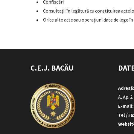
Confiscări
Consultații în legătură cu constituirea actel
Orice alte acte sau operațiuni date de lege 
C.E.J. BACĂU
DAT
Adresă:
A, Ap. 2
E-mail:
Tel / Fa
Websit