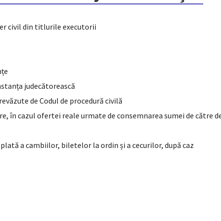
 civil din titlurile executorii
nțe
instanța judecătorească
prevăzute de Codul de procedură civilă
e, în cazul ofertei reale urmate de consemnarea sumei de către deb
plată a cambiilor, biletelor la ordin și a cecurilor, după caz