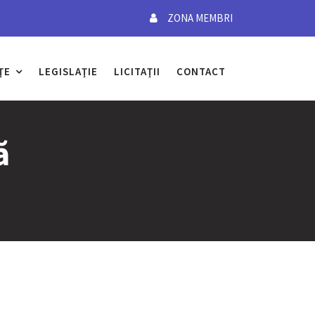
_
ZONA MEMBRI
ŢE
LEGISLAŢIE
LICITAŢII
CONTACT
ă