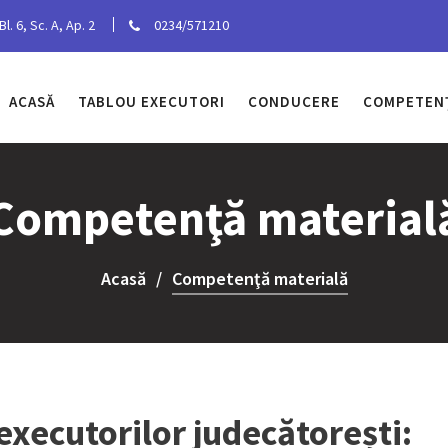
l. 6, Sc. A, Ap. 2
0234/571210
ACASĂ
TABLOU EXECUTORI
CONDUCERE
COMPETEN
Competenţă material
Acasă
Competenţă materială
 executorilor judecătorești: