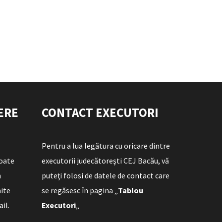
ERE
CONTACT EXECUTORI
Pentru a lua legătura cu oricare dintre
poate
executorii judecătoreşti CEJ Bacău, vă
n
puteţi folosi de datele de contact care
mite
se regăsesc în pagina „
Tablou
ail.
Executori
„