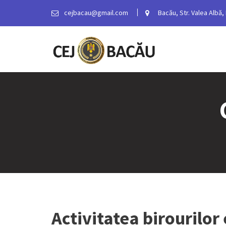
S
cejbacau@gmail.com
Bacău, Str. Valea Albă, B
k
i
p
t
o
c
o
n
t
e
n
t
Activitatea birourilor