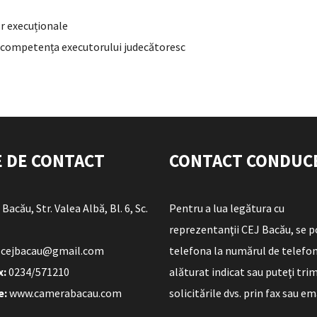
or execuționale
în competența executorului judecătoresc
E DE CONTACT
CONTACT CONDUC
Bacău, Str. Valea Albă, Bl. 6, Sc.
Pentru a lua legătura cu
reprezentanţii CEJ Bacău, se 
cejbacau@gmail.com
telefona la numărul de telefo
x:
0234/571210
alăturat indicat sau puteţi tri
e:
www.camerabacau.com
solicitările dvs. prin fax sau em